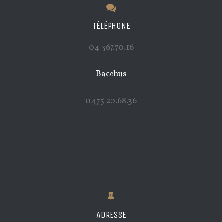
TÉLÉPHONE
04 367.70.16
Bacchus
0475 20.68.36
ADRESSE