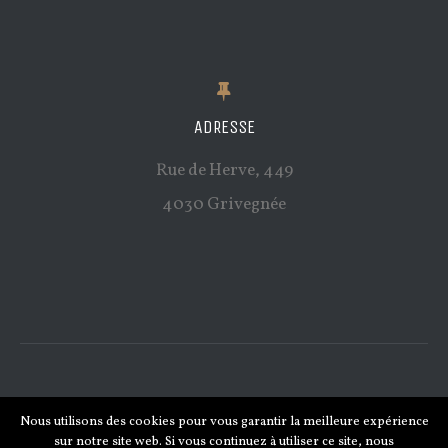
ADRESSE
Rue de Herve, 449
4030 Grivegnée
© Copyright 2011 -
2026 |
Les Oliviers a.s.b.l.
(agrément AVIQ
Nous utilisons des cookies pour vous garantir la meilleure expérience
315-316) | Site des Institutions | Tous droits réservés | Réalisation
sur notre site web. Si vous continuez à utiliser ce site, nous